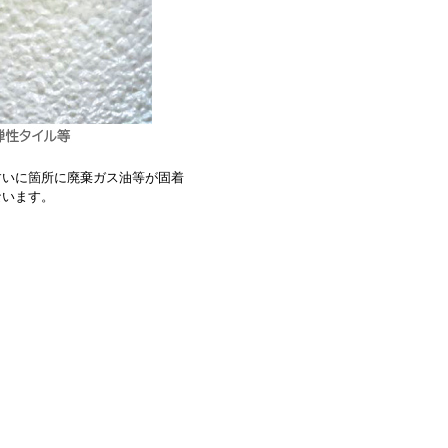
すいに箇所に廃棄ガス油等が固着
ないます。