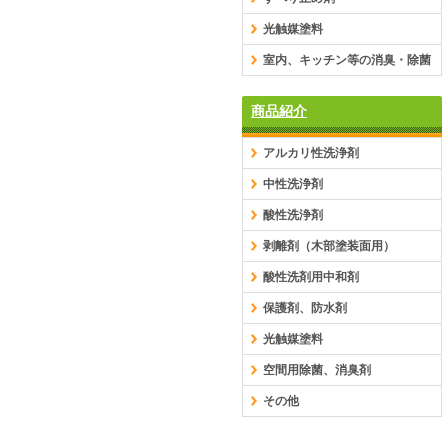
光触媒塗料
室内、キッチン等の消臭・除菌
商品紹介
アルカリ性洗浄剤
中性洗浄剤
酸性洗浄剤
剥離剤（木部塗装面用）
酸性洗剤用中和剤
保護剤、防水剤
光触媒塗料
空間用除菌、消臭剤
その他