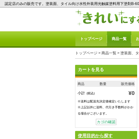
認定店のみの販売です。塗装面、タイル向け水性外装用光触媒塗料用下塗剤B-6
トップページ
商品一覧
トップページ
>
商品一覧
> 塗装面、タ
カートを見る
商品
数量
販売価格
¥0
小計
(税込)
※送料は配送先決定後確定いたします
※上記以外に送料、代引き手数料がかか
る場合がございます。
カゴの確認
使用目的から探す