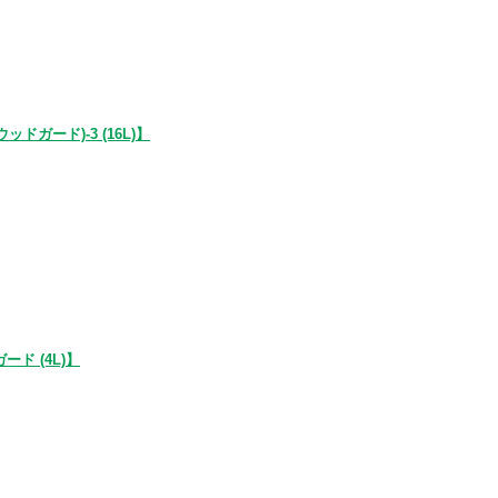
ガード)-3 (16L)】
ド (4L)】