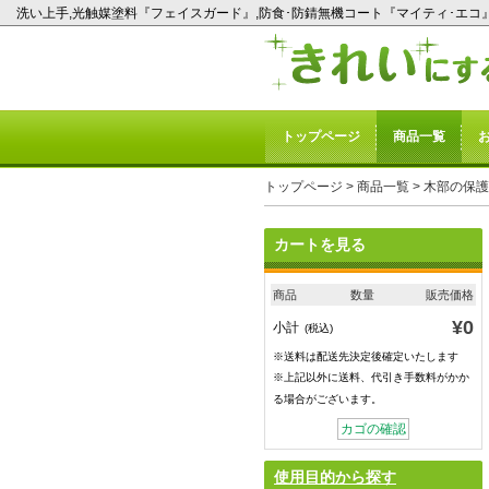
洗い上手,光触媒塗料『フェイスガード』,防食･防錆無機コート『マイティ･エコ』
トップページ
商品一覧
トップページ
>
商品一覧
> 木部の保
カートを見る
商品
数量
販売価格
¥0
小計
(税込)
※送料は配送先決定後確定いたします
※上記以外に送料、代引き手数料がかか
る場合がございます。
カゴの確認
使用目的から探す