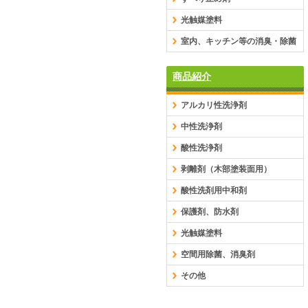
光触媒塗料
室内、キッチン等の消臭・除菌
商品紹介
アルカリ性洗浄剤
中性洗浄剤
酸性洗浄剤
剥離剤（木部塗装面用）
酸性洗剤用中和剤
保護剤、防水剤
光触媒塗料
空間用除菌、消臭剤
その他